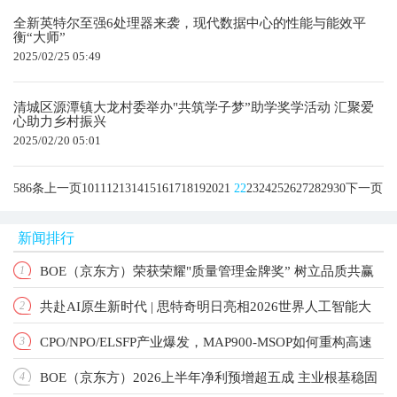
全新英特尔至强6处理器来袭，现代数据中心的性能与能效平
衡“大师”
2025/02/25 05:49
清城区源潭镇大龙村委举办"共筑学子梦”助学奖学活动 汇聚爱
心助力乡村振兴
2025/02/20 05:01
586条
上一页
10
11
12
13
14
15
16
17
18
19
20
21
22
23
24
25
26
27
28
29
30
下一页
新闻排行
BOE（京东方）荣获荣耀"质量管理金牌奖” 树立品质共赢
1
共赴AI原生新时代 | 思特奇明日亮相2026世界人工智能大
2
产业新标杆
CPO/NPO/ELSFP产业爆发，MAP900-MSOP如何重构高速
3
会！
BOE（京东方）2026上半年净利预增超五成 主业根基稳固
4
光测标准？