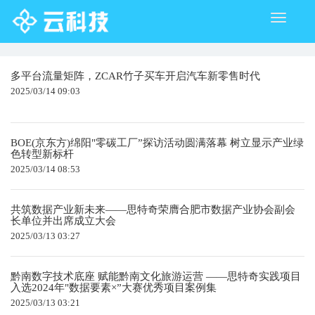
Toggle
navigati
多平台流量矩阵，ZCAR竹子买车开启汽车新零售时代
2025/03/14 09:03
BOE(京东方)绵阳"零碳工厂”探访活动圆满落幕 树立显示产业绿
色转型新标杆
2025/03/14 08:53
共筑数据产业新未来——思特奇荣膺合肥市数据产业协会副会
长单位并出席成立大会
2025/03/13 03:27
黔南数字技术底座 赋能黔南文化旅游运营 ——思特奇实践项目
入选2024年"数据要素×”大赛优秀项目案例集
2025/03/13 03:21