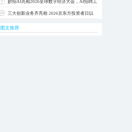
妙招AI亮相2026全球数字经济大会，AI招聘工
9
级Agent OS，让每家公司拥有自己的AI团队
三大创新业务齐亮相 2026京东方投资者日以
10
作台入选国家级典型案例
图文推荐