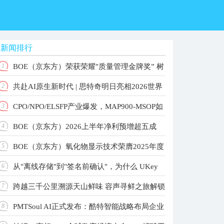
新闻排行
BOE（京东方）荣获荣耀"质量管理金牌奖” 树
1
共赴AI原生新时代 | 思特奇明日亮相2026世界
2
立品质共赢产业新标杆
CPO/NPO/ELSFP产业爆发，MAP900-MSOP如
3
人工智能大会！
BOE（京东方）2026上半年净利预增超五成
4
何重构高速光测标准？
BOE（京东方）氧化物显示技术荣膺2025年度
5
主业根基稳固增长动能强劲
从"离线存储"到"签名前确认"，为什么 UKey
6
国家科学技术进步奖 以创新驱动引领显示技术新纪
跨越三千公里溯源天山鲜味 容声寻鲜之旅解锁
7
元
更值得关注？
PMTSoul AI正式发布：酷特智能战略布局企业
8
大冰象深冷锁鲜实力