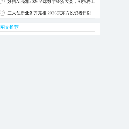
妙招AI亮相2026全球数字经济大会，AI招聘工
9
级Agent OS，让每家公司拥有自己的AI团队
三大创新业务齐亮相 2026京东方投资者日以
10
作台入选国家级典型案例
图文推荐