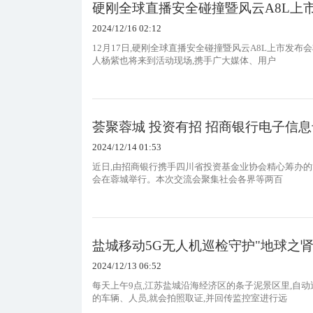
硬刚全球直播安全碰撞暨风云A8L上
2024/12/16 02:12
12月17日,硬刚全球直播安全碰撞暨风云A8L上市发
人杨紫也将来到活动现场,携手广大媒体、用户
荟聚蓉城 投资有招 招商银行电子信
2024/12/14 01:53
近日,由招商银行携手四川省投资基金业协会精心筹办的“
会在蓉城举行。本次交流会聚集社会各界等两百
盐城移动5G无人机巡检守护"地球之肾
2024/12/13 06:52
每天上午9点,江苏盐城沿海经济区的条子泥景区里,自
的车辆、人员,就会拍照取证,并回传监控室进行远