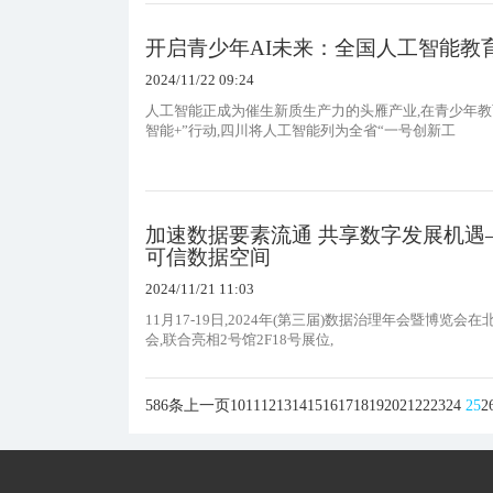
开启青少年AI未来：全国人工智能教
2024/11/22 09:24
人工智能正成为催生新质生产力的头雁产业,在青少年
智能+”行动,四川将人工智能列为全省“一号创新工
加速数据要素流通 共享数字发展机
可信数据空间
2024/11/21 11:03
11月17-19日,2024年(第三届)数据治理年会暨
会,联合亮相2号馆2F18号展位,
586条
上一页
10
11
12
13
14
15
16
17
18
19
20
21
22
23
24
25
2