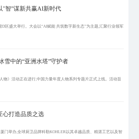
"智”谋新共赢AI新时代
展馆D区盛大举行。大会以“AI赋能 共筑数字新生态”为主题,汇聚行业领军
：冰雪中的“亚洲水塔”守护者
度人物》活动正在进行,中国力量年度人物系列专题片正式上线。活动旨
以匠心打造品质之选
建厦门举办,全球厨卫品牌科勒KOHLER以其卓越品质、精湛工艺以及智