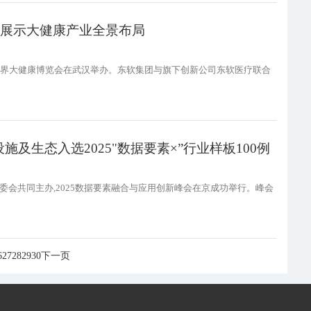
疗 展示大健康产业全景布局
第七届)世界大健康博览会在武汉举办。东软集团与旗下创新公司东软医疗联合
及生态入选2025"数据要素×”行业样板100例
委会共同主办,2025数据要素融合与应用创新峰会在京成功举行。峰会
6
27
28
29
30
下一页