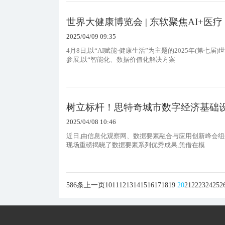
世界大健康博览会 | 东软聚焦AI+医
2025/04/09 09:35
4月8日,以“AI赋能·健康生活”为主题的2025年(
参展,以“智能化、数据价值化解决方案
树立标杆！思特奇城市数字经济基础设施
2025/04/08 10:46
近日,由信息化观察网、数据要素融合与应用创新峰会组
现场重磅揭晓了数据要素系列优秀成果,凭借在模
586条
上一页
10
11
12
13
14
15
16
17
18
19
20
21
22
23
24
25
2