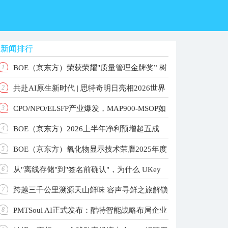
新闻排行
BOE（京东方）荣获荣耀"质量管理金牌奖” 树
1
共赴AI原生新时代 | 思特奇明日亮相2026世界
2
立品质共赢产业新标杆
CPO/NPO/ELSFP产业爆发，MAP900-MSOP如
3
人工智能大会！
BOE（京东方）2026上半年净利预增超五成
4
何重构高速光测标准？
BOE（京东方）氧化物显示技术荣膺2025年度
5
主业根基稳固增长动能强劲
从"离线存储"到"签名前确认"，为什么 UKey
6
国家科学技术进步奖 以创新驱动引领显示技术新纪
跨越三千公里溯源天山鲜味 容声寻鲜之旅解锁
7
元
更值得关注？
PMTSoul AI正式发布：酷特智能战略布局企业
8
大冰象深冷锁鲜实力