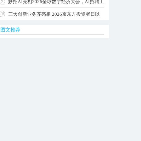
妙招AI亮相2026全球数字经济大会，AI招聘工
9
级Agent OS，让每家公司拥有自己的AI团队
三大创新业务齐亮相 2026京东方投资者日以
10
作台入选国家级典型案例
图文推荐