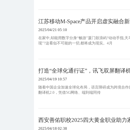
江苏移动M-Space产品开启虚实融合
2025/04/21 05:10
在家中,却能用数字分身“畅游”厦门鼓浪屿?动动手指,
现”?这看似不可能的一切,都将成为现实。4月
打造“全球化通行证”，讯飞双屏翻译机
2025/04/19 10:57
随着中国企业加速全球化布局，语言障碍成为跨境合作的
翻译机2.0，凭借5G网络、端到端同传
西安善佑职校2025四大黄金职业助
2025/04/18 02:38