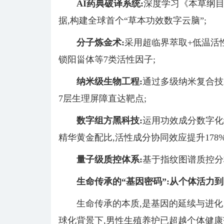
AI药典破译系统
:
深度学习《本草纲目
据,构建全球首个“草本功效数字云脑”;
分子炼金术
:
采用超临界萃取+低温活
锁阳甾体等7类活性因子;
纳米级生物工程
:
通过多级纳米复合技术
7层生理屏障直达靶点;
数字组方黑科技
:
运用功效成分数字化
精华黄金配比,活性成分协同效应提升178%
量子级质控体系
:
基于指纹图谱质控分
生命传承的“基因密码”:从个体活力
生命传承的本质,是基因的延续与进
球化背景下,男性生殖养护已超越个体健康