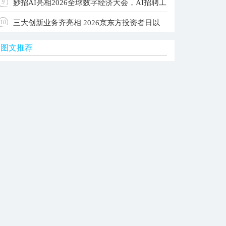
妙招AI亮相2026全球数字经济大会，AI招聘工
9
级Agent OS，让每家公司拥有自己的AI团队
三大创新业务齐亮相 2026京东方投资者日以
10
作台入选国家级典型案例
图文推荐