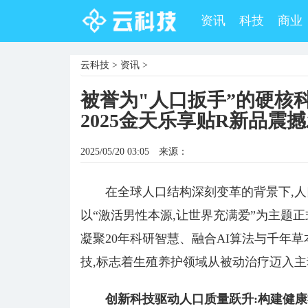
资讯
科技
商业
云科技
>
资讯
>
被誉为"人口扳手”的硬核
2025金天乐享贴R新品震
2025/05/20 03:05
来源：
在全球人口结构深刻变革的背景下,人
以“激活男性本源,让世界充满爱”为主题正
凝聚20年科研智慧、融合AI算法与千年草
技,标志着生殖养护领域从被动治疗迈入
创新科技驱动人口质量跃升:构建健