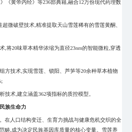
》《黄帝内经》等236部典籍,融合12万份现代药理数
性超微破壁技术,精准提取天山雪莲稀有的雪莲黄酮、
,将20味草本精华浓缩为直径23nm的智能微粒,穿透
组方技术,实现雪莲、锁阳、芦笋等20余种草本植物
;
析技术,建立涵盖362项指标的质控模型。
到民族生命力
化。在人口结构变迁、生育力挑战与健康危机交织的全
范畴,成为决定民族基因库质量的核心变量。雪莲养