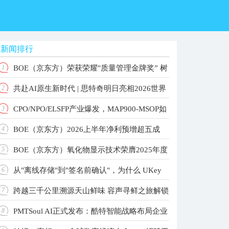
新闻排行
BOE（京东方）荣获荣耀"质量管理金牌奖” 树
1
共赴AI原生新时代 | 思特奇明日亮相2026世界
2
立品质共赢产业新标杆
CPO/NPO/ELSFP产业爆发，MAP900-MSOP如
3
人工智能大会！
BOE（京东方）2026上半年净利预增超五成
4
何重构高速光测标准？
BOE（京东方）氧化物显示技术荣膺2025年度
5
主业根基稳固增长动能强劲
从"离线存储"到"签名前确认"，为什么 UKey
6
国家科学技术进步奖 以创新驱动引领显示技术新纪
跨越三千公里溯源天山鲜味 容声寻鲜之旅解锁
7
元
更值得关注？
PMTSoul AI正式发布：酷特智能战略布局企业
8
大冰象深冷锁鲜实力