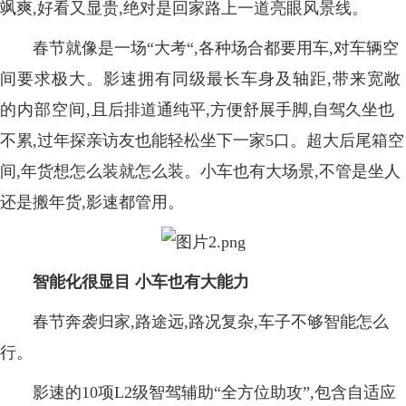
飒爽,好看又显贵,绝对是回家路上一道亮眼风景线。
春节
就像是一场“大考“
,各种场合都要用车,对车辆
空
间要求极大。影速拥有同级最长车身及轴距,带来宽敞
的内部空间,
且后排道通纯平,方便舒展手脚,自驾久坐也
不累,过年探亲访友也能轻松坐下一家5口。超大后尾箱空
间,年货想怎么装就怎么装。小车也有大场景,不管是坐人
还是搬年货,影速都管用。
智能化很显目 小车也有大能力
春节奔袭归家,路途远,路况复杂,车子不够智能怎么
行。
影速的10项L2级智驾辅助“全方位助攻”,包含自适应