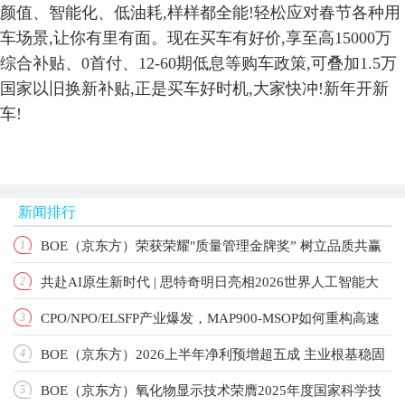
颜值、
智能化
、
低
油耗,样样
都全能!轻松应对春节各种用
车场景,让你有里有面。现在买车有好价,享
至高
15000
万
综合补贴、0首付、1
2-
60期低息等购车政策,可叠加1
.5
万
国家以旧换新补贴,正是买车好时机,
大家快冲!新年开新
车!
新闻排行
BOE（京东方）荣获荣耀"质量管理金牌奖” 树立品质共赢
1
共赴AI原生新时代 | 思特奇明日亮相2026世界人工智能大
2
产业新标杆
CPO/NPO/ELSFP产业爆发，MAP900-MSOP如何重构高速
3
会！
BOE（京东方）2026上半年净利预增超五成 主业根基稳固
4
光测标准？
BOE（京东方）氧化物显示技术荣膺2025年度国家科学技
5
增长动能强劲