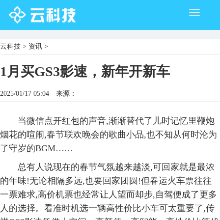
Toggle
navigati
云科技
>
资讯
>
1月买GS3影速，新年开新车
2025/01/17 05:04
来源：
当
微信点开红包的声音
,渐渐
替代了
儿时
记忆里鞭炮
烟花的喧闹
,
春节联欢晚会的歌曲小品
,
也不知从何时沦为
了守岁的BGM……
总有人
说
现在的
春节气氛越来越淡
,
可回家
就是
最浓
的年味
!
无论相隔多远
,也要回
家团圆
!但
春运火车票往往
一票难求,高价机票
也经常
让人望而却步,自驾便成了
更多
人的
选择。
看准时机选一辆高性价比小车可太重要了,
传