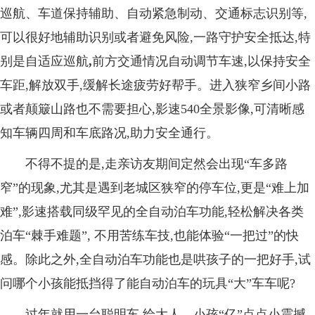
巡航、车道保持辅助、自动紧急制动、交通标志识别等,
可以很好地辅助识别或者避免风险,一路守护安全抵达,特
别是自适应巡航
,
前方交通情况自动调节车速
,
以保持安全
车距
,
解放双手,缓解长途疲劳好帮手。进入狭窄乡间小路
或者颠簸山路也不需要担心,
影速540全景影像,可清晰感
知车辆四周和车底路况,助力安全通行。
不得不提的是,走亲访友期间定然会出现“车多路
窄”的现象,尤其是遇到老城区狭窄的停车位,更是“难上加
难”,
影速搭载同级罕见的全自动泊车功能,轻松
解决各
类
泊车
“棘手难题”
,
不用苦练车技,也能体验“一把过”的快
感。除此之外,全自动泊车功能也是哄孩子的一把好手,试
问哪个小孩能抵挡得了能自动泊车的玩具“大”车车呢?
过年就用一台聪明车,给大人、小孩“亿”点点小震撼