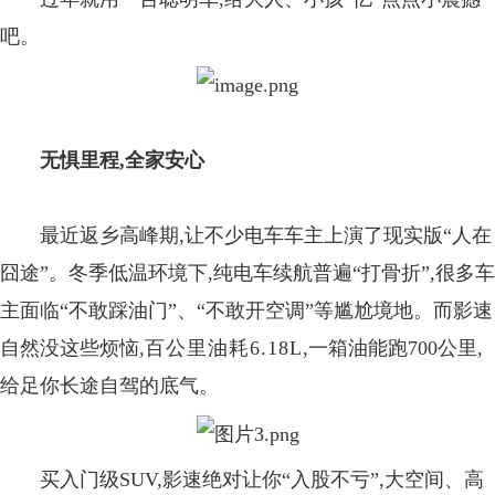
吧。
无惧
里程
,
全家安心
最近返乡高峰期
,让不少电车车主上演
了
现实版“人在
囧途”。冬季低温环境下,纯电车续航
普遍
“打骨折”
,很多车
主
面临“不敢踩油门”
、
“不敢开空调”等尴尬境地。
而影速
自然没这些烦恼,
百公里油耗6.18L
,一箱油能跑700公里
,
给足你长途自驾的底气。
买入门级S
UV
,影速
绝对让你“入股不亏”,
大空间
、
高