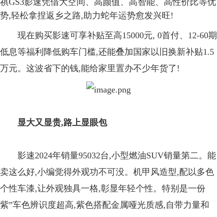
祺GS3影速凭借大空间、高颜值、高智能、高性价比等优
势,轻松拿捏返乡之路,助力蛇年
运势愈发兴旺
!
现在购买影速可享补贴至高15000元, 0首付、12-60期
低息等福利降低购车门槛,还能叠加国家以旧换新补贴1.5
万元。这波省下的钱,能给家里置办不少年货了!
显大又显贵,路上显眼包
影速2
024
年销量9
5032
台,小型燃油S
UV
销量第二。能
卖这么好,小编觉得外观功不可没。机甲风造型,配以多色
个性车漆,让外观独具一格,彰显年轻个性。特别是
一份
紫”车色辨识度超高,
紫色搭配金属哑光质感,自带力量和