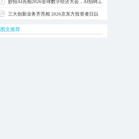
妙招AI亮相2026全球数字经济大会，AI招聘工
9
级Agent OS，让每家公司拥有自己的AI团队
三大创新业务齐亮相 2026京东方投资者日以
10
作台入选国家级典型案例
图文推荐