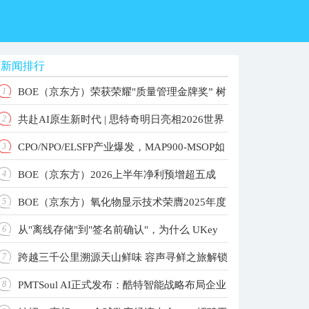
新闻排行
BOE（京东方）荣获荣耀"质量管理金牌奖” 树
1
共赴AI原生新时代 | 思特奇明日亮相2026世界
2
立品质共赢产业新标杆
CPO/NPO/ELSFP产业爆发，MAP900-MSOP如
3
人工智能大会！
BOE（京东方）2026上半年净利预增超五成
4
何重构高速光测标准？
BOE（京东方）氧化物显示技术荣膺2025年度
5
主业根基稳固增长动能强劲
从"离线存储"到"签名前确认"，为什么 UKey
6
国家科学技术进步奖 以创新驱动引领显示技术新纪
跨越三千公里溯源天山鲜味 容声寻鲜之旅解锁
7
元
更值得关注？
PMTSoul AI正式发布：酷特智能战略布局企业
8
大冰象深冷锁鲜实力