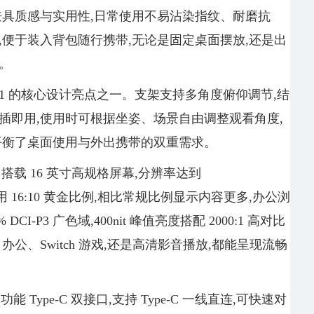
兼具质感与实用性,日常使用不易沾染指纹、耐磨抗
,便于装入背包随行携带,无论是固定桌面摆放,还是出
。
N1 的核心设计亮点之一。支架支持多角度俯仰调节,结
插即用,使用时可根据坐姿、场景自由调整观看角度,
平衡了桌面使用与外出携带的双重需求。
1 搭载 16 英寸高规格屏幕,分辨率达到
刷新率,采用 16:10 黄金比例,相比常规比例显示内容更多,办公浏
-P3 广色域,400nit 峰值亮度搭配 2000:1 高对比
公、Switch 游戏,还是高清影音播放,都能呈现流畅
能 Type-C 双接口,支持 Type-C 一线直连,可快速对