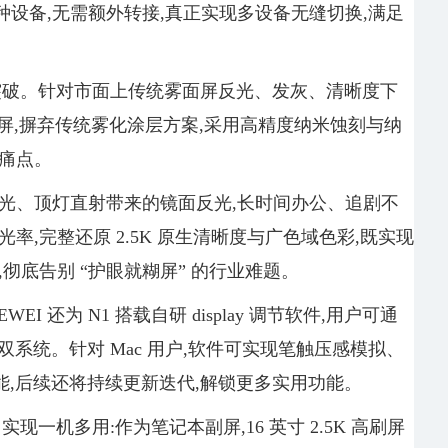
设备,无需额外转接,真正实现多设备无缝切换,满足
的核心突破。针对市面上传统雾面屏反光、发灰、清晰度下
眼屏,摒弃传统雾化涂层方案,采用高精度纳米蚀刻与纳
痛点。
光、顶灯直射带来的镜面反光,长时间办公、追剧不
率,完整还原 2.5K 原生清晰度与广色域色彩,既实现
彻底告别 “护眼就糊屏” 的行业难题。
I 还为 N1 搭载自研 display 调节软件,用户可通
cOS 双系统。针对 Mac 用户,软件可实现笔触压感模拟、
功能,后续还将持续更新迭代,解锁更多实用功能。
 实现一机多用:作为笔记本副屏,16 英寸 2.5K 高刷屏