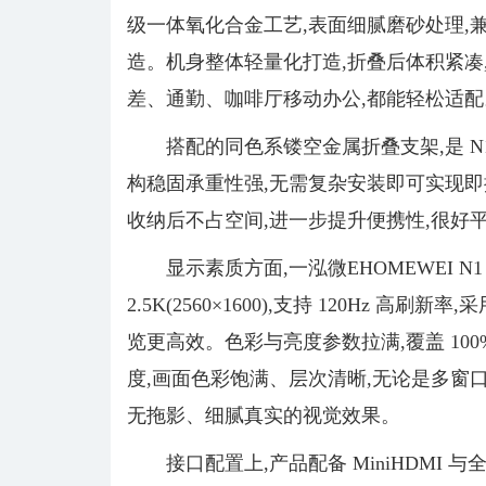
级一体氧化合金工艺,表面细腻磨砂处理,
造。机身整体轻量化打造,折叠后体积紧凑
差、通勤、咖啡厅移动办公,都能轻松适配
搭配的同色系镂空金属折叠支架,是 
构稳固承重性强,无需复杂安装即可实现即
收纳后不占空间,进一步提升便携性,很好
显示素质方面,一泓微EHOMEWEI N
2.5K(2560×1600),支持 120Hz 高
览更高效。色彩与亮度参数拉满,覆盖 100% DCI
度,画面色彩饱满、层次清晰,无论是多窗口办
无拖影、细腻真实的视觉效果。
接口配置上,产品配备 MiniHDMI 与全功