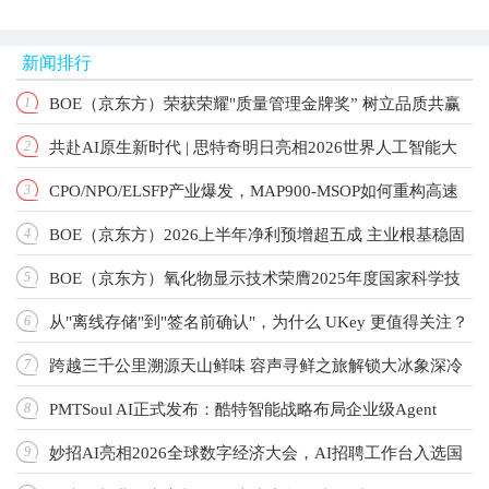
新闻排行
BOE（京东方）荣获荣耀"质量管理金牌奖” 树立品质共赢
1
共赴AI原生新时代 | 思特奇明日亮相2026世界人工智能大
2
产业新标杆
CPO/NPO/ELSFP产业爆发，MAP900-MSOP如何重构高速
3
会！
BOE（京东方）2026上半年净利预增超五成 主业根基稳固
4
光测标准？
BOE（京东方）氧化物显示技术荣膺2025年度国家科学技
5
增长动能强劲
从"离线存储"到"签名前确认"，为什么 UKey 更值得关注？
6
术进步奖 以创新驱动引领显示技术新纪元
跨越三千公里溯源天山鲜味 容声寻鲜之旅解锁大冰象深冷
7
PMTSoul AI正式发布：酷特智能战略布局企业级Agent
8
锁鲜实力
妙招AI亮相2026全球数字经济大会，AI招聘工作台入选国
9
OS，让每家公司拥有自己的AI团队