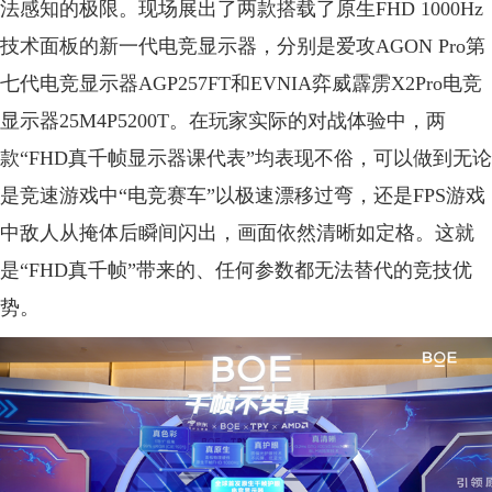
法感知的极限。现场展出了两款搭载了原生FHD 1000Hz
技术面板的新一代电竞显示器，分别是爱攻AGON Pro第
七代电竞显示器AGP257FT和EVNIA弈威霹雳X2Pro电竞
显示器25M4P5200T。在玩家实际的对战体验中，两
款“FHD真千帧显示器课代表”均表现不俗，可以做到无论
是竞速游戏中“电竞赛车”以极速漂移过弯，还是FPS游戏
中敌人从掩体后瞬间闪出，画面依然清晰如定格。这就
是“FHD真千帧”带来的、任何参数都无法替代的竞技优
势。