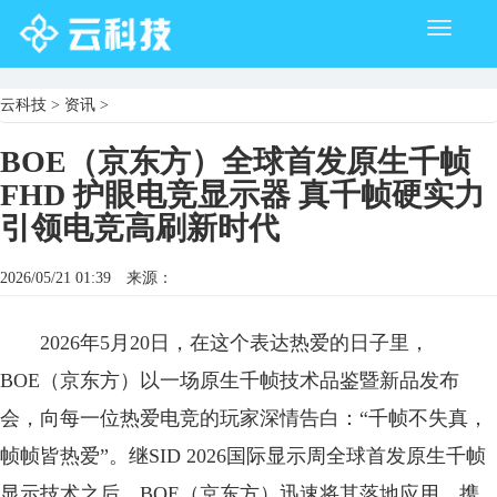
Toggle
navigati
云科技
>
资讯
>
BOE（京东方）全球首发原生千帧
FHD 护眼电竞显示器 真千帧硬实力
引领电竞高刷新时代
2026/05/21 01:39
来源：
2026年5月20日，在这个表达热爱的日子里，
BOE（京东方）以一场原生千帧技术品鉴暨新品发布
会，向每一位热爱电竞的玩家深情告白：“千帧不失真，
帧帧皆热爱”。继SID 2026国际显示周全球首发原生千帧
显示技术之后，BOE（京东方）迅速将其落地应用，携