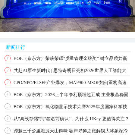
新闻排行
BOE（京东方）荣获荣耀"质量管理金牌奖” 树立品质共赢
1
共赴AI原生新时代 | 思特奇明日亮相2026世界人工智能大
2
产业新标杆
CPO/NPO/ELSFP产业爆发，MAP900-MSOP如何重构高速
3
会！
BOE（京东方）2026上半年净利预增超五成 主业根基稳固
4
光测标准？
BOE（京东方）氧化物显示技术荣膺2025年度国家科学技
5
增长动能强劲
从"离线存储"到"签名前确认"，为什么 UKey 更值得关注？
6
术进步奖 以创新驱动引领显示技术新纪元
跨越三千公里溯源天山鲜味 容声寻鲜之旅解锁大冰象深冷
7