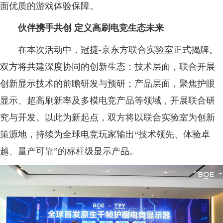
面优质的游戏体验保障。
伙伴携手共创 定义高刷电竞生态未来
在本次活动中，冠捷-京东方联合实验室正式揭牌。
双方将共建深度协同的创新生态：技术层面，联合开展
创新显示技术的前瞻研发与预研；产品层面，聚焦护眼
显示、超高刷新率及多模电竞产品等领域，开展联合研
究与开发。以此为新起点，双方将以联合实验室为创新
策源地，持续为全球电竞玩家输出“技术领先、体验卓
越、量产可靠”的标杆级显示产品。