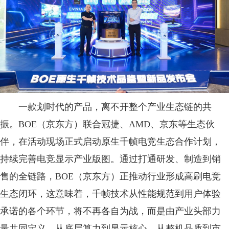
一款划时代的产品，离不开整个产业生态链的共
振。BOE（京东方）联合冠捷、AMD、京东等生态伙
伴，在活动现场正式启动原生千帧电竞生态合作计划，
持续完善电竞显示产业版图。通过打通研发、制造到销
售的全链路，BOE（京东方）正推动行业形成高刷电竞
生态闭环，这意味着，千帧技术从性能规范到用户体验
承诺的各个环节，将不再各自为战，而是由产业头部力
量共同定义。从底层算力到显示核心，从整机品质到市