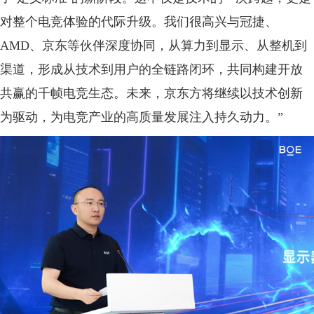
对整个电竞体验的代际升级。我们很高兴与冠捷、
AMD、京东等伙伴深度协同，从算力到显示、从整机到
渠道，形成从技术到用户的全链路闭环，共同构建开放
共赢的千帧电竞生态。未来，京东方将继续以技术创新
为驱动，为电竞产业的高质量发展注入持久动力。”