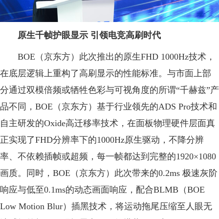
原生千帧护眼显示 引领电竞高刷时代
BOE（京东方）此次推出的原生FHD 1000Hz技术，
在底层逻辑上重构了高刷显示的性能标准。与市面上部
分通过双模倍频或牺牲色彩与可视角度的所谓“千赫兹”产
品不同，BOE（京东方）基于行业领先的ADS Pro技术和
自主研发的Oxide高迁移率技术，在面板物理硬件层面真
正实现了FHD分辨率下的1000Hz原生驱动，不降分辨
率、不依赖插帧或超频，每一帧都达到完整的1920×1080
画质。同时，BOE（京东方）此次带来的0.2ms 极速灰阶
响应与低至0.1ms的动态画面响应，配合BLMB（BOE
Low Motion Blur）插黑技术，将运动拖尾压缩至人眼无