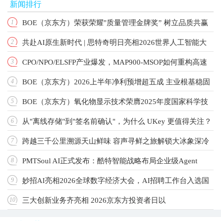
新闻排行
BOE（京东方）荣获荣耀"质量管理金牌奖” 树立品质共赢
1
共赴AI原生新时代 | 思特奇明日亮相2026世界人工智能大
2
产业新标杆
CPO/NPO/ELSFP产业爆发，MAP900-MSOP如何重构高速
3
会！
BOE（京东方）2026上半年净利预增超五成 主业根基稳固
4
光测标准？
BOE（京东方）氧化物显示技术荣膺2025年度国家科学技
5
增长动能强劲
从"离线存储"到"签名前确认"，为什么 UKey 更值得关注？
6
术进步奖 以创新驱动引领显示技术新纪元
跨越三千公里溯源天山鲜味 容声寻鲜之旅解锁大冰象深冷
7
PMTSoul AI正式发布：酷特智能战略布局企业级Agent
8
锁鲜实力
妙招AI亮相2026全球数字经济大会，AI招聘工作台入选国
9
OS，让每家公司拥有自己的AI团队
三大创新业务齐亮相 2026京东方投资者日以
10
家级典型案例