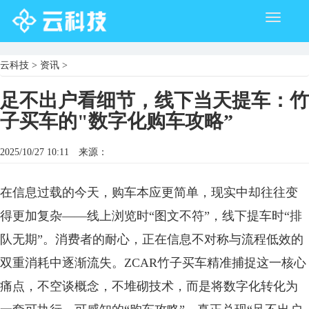
Toggle
navigati
云科技
>
资讯
>
足不出户看细节，线下当天提车：竹
子买车的"数字化购车攻略”
2025/10/27 10:11
来源：
在信息过载的今天，购车本应更简单，现实中却往往变
得更加复杂——线上浏览时“图文不符”，线下提车时“排
队无期”。消费者的耐心，正在信息不对称与流程低效的
双重消耗中逐渐流失。ZCAR竹子买车精准捕捉这一核心
痛点，不空谈概念，不堆砌技术，而是将数字化转化为