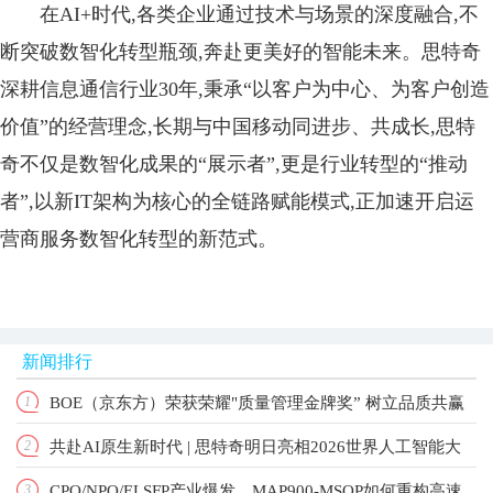
在AI+时代,各类企业通过技术与场景的深度融合,不
断突破数智化转型瓶颈,奔赴更美好的智能未来。思特奇
深耕信息通信行业30年,秉承“以客户为中心、为客户创造
价值”的经营理念,长期与中国移动同进步、共成长,思特
奇不仅是数智化成果的“展示者”,更是行业转型的“推动
者”,以新IT架构为核心的全链路赋能模式,正加速开启运
营商服务数智化转型的新范式。
新闻排行
BOE（京东方）荣获荣耀"质量管理金牌奖” 树立品质共赢
1
共赴AI原生新时代 | 思特奇明日亮相2026世界人工智能大
2
产业新标杆
CPO/NPO/ELSFP产业爆发，MAP900-MSOP如何重构高速
3
会！