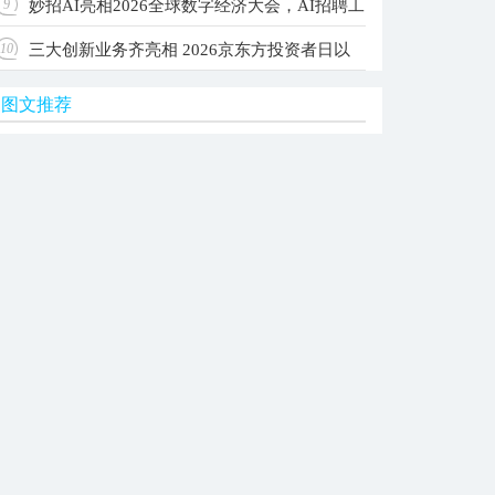
妙招AI亮相2026全球数字经济大会，AI招聘工
9
级Agent OS，让每家公司拥有自己的AI团队
三大创新业务齐亮相 2026京东方投资者日以
10
作台入选国家级典型案例
图文推荐