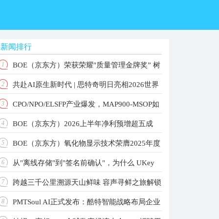
新闻排行
BOE（京东方）荣获荣耀"质量管理金牌奖” 树
1
共赴AI原生新时代 | 思特奇明日亮相2026世界
2
立品质共赢产业新标杆
CPO/NPO/ELSFP产业爆发，MAP900-MSOP如
3
人工智能大会！
BOE（京东方）2026上半年净利预增超五成
4
何重构高速光测标准？
BOE（京东方）氧化物显示技术荣膺2025年度
5
主业根基稳固增长动能强劲
从"离线存储"到"签名前确认"，为什么 UKey
6
国家科学技术进步奖 以创新驱动引领显示技术新纪
跨越三千公里溯源天山鲜味 容声寻鲜之旅解锁
7
元
更值得关注？
PMTSoul AI正式发布：酷特智能战略布局企业
8
大冰象深冷锁鲜实力