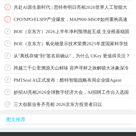
共赴AI原生新时代 | 思特奇明日亮相2026世界人工智能大
2
产业新标杆
CPO/NPO/ELSFP产业爆发，MAP900-MSOP如何重构高速
3
会！
BOE（京东方）2026上半年净利预增超五成 主业根基稳固
4
光测标准？
BOE（京东方）氧化物显示技术荣膺2025年度国家科学技
5
增长动能强劲
从"离线存储"到"签名前确认"，为什么 UKey 更值得关注？
6
术进步奖 以创新驱动引领显示技术新纪元
跨越三千公里溯源天山鲜味 容声寻鲜之旅解锁大冰象深冷
7
PMTSoul AI正式发布：酷特智能战略布局企业级Agent
8
锁鲜实力
妙招AI亮相2026全球数字经济大会，AI招聘工作台入选国
9
OS，让每家公司拥有自己的AI团队
三大创新业务齐亮相 2026京东方投资者日以
10
家级典型案例
图文推荐