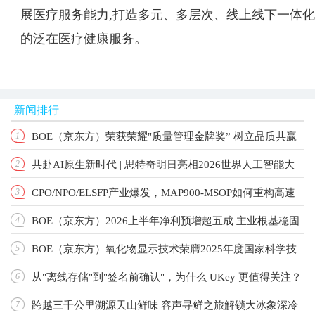
展医疗服务能力,打造多元、多层次、线上线下一体化
的泛在医疗健康服务。
新闻排行
BOE（京东方）荣获荣耀"质量管理金牌奖” 树立品质共赢
1
共赴AI原生新时代 | 思特奇明日亮相2026世界人工智能大
2
产业新标杆
CPO/NPO/ELSFP产业爆发，MAP900-MSOP如何重构高速
3
会！
BOE（京东方）2026上半年净利预增超五成 主业根基稳固
4
光测标准？
BOE（京东方）氧化物显示技术荣膺2025年度国家科学技
5
增长动能强劲
从"离线存储"到"签名前确认"，为什么 UKey 更值得关注？
6
术进步奖 以创新驱动引领显示技术新纪元
跨越三千公里溯源天山鲜味 容声寻鲜之旅解锁大冰象深冷
7