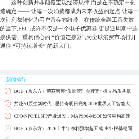
这种创新并非颠覆宏观经济规律,而是在不确定中创
造确定 —— 让每一次消费都成为未来收益的起点,让每一
次让利都转化为用户留存的纽带。在传统金融工具失效
的当下,FEC 或许不仅是一个电子优惠券,更是逆周期中连
接供需、重构信心的 “价值连接器”,为全球消费市场打开
通往 “可持续增长” 的新大门。
新闻排行
BOE（京东方）荣获荣耀"质量管理金牌奖” 树立品质共赢
1
共赴AI原生新时代 | 思特奇明日亮相2026世界人工智能大
2
产业新标杆
CPO/NPO/ELSFP产业爆发，MAP900-MSOP如何重构高速
3
会！
BOE（京东方）2026上半年净利预增超五成 主业根基稳固
4
光测标准？