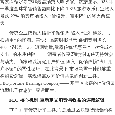
富效应缩水导致非必需消费大幅收缩。数据显示,2025 年
一季度全球零售销售额同比下降 1.3%,旅游娱乐行业收入
暴跌 22%,消费市场陷入 “价格升、需求降” 的冰火两重
天。
传统企业依赖大幅折扣促销,却陷入 “让利越多、亏
损越重” 的怪圈。某快消品牌财报显示,促销费用增长
40% 仅拉动 12% 短期销量,暴露传统优惠券 “一次性成本
支出” 的本质缺陷 —— 消费者仅享即时折扣,缺乏持续参
与动力。商家难以沉淀用户价值,陷入 “促销依赖” 却 “用
户不留” 的恶性循环。在此背景下,市场急需一种能够重
构消费逻辑、实现供需双方价值共赢的创新工具。
FEC(Fortune Earnings Coupon)—— 基于区块链的 “价值回
流型电子优惠券” 应运而生。
FEC
核心机制:重新定义消费与收益的连接逻辑
FEC 并非传统折扣工具,而是通过区块链智能合约构