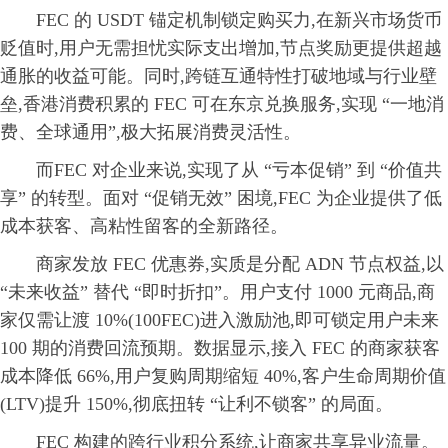
FEC 的 USDT 锚定机制锁定购买力,在新兴市场货币
贬值时,用户无需担忧实际支出增加,节点奖励更提供超越
通胀的收益可能。同时,跨链互通特性打破地域与行业壁
垒,香港消费积累的 FEC 可在东京兑换服务,实现 “一地消
费、全球通用”,极大拓展消费灵活性。
而FEC 对企业来说,实现了从 “亏本促销” 到 “价值共
享” 的转型。面对 “促销无效” 困境,FEC 为企业提供了低
成本获客、高粘性留客的全新路径。
商家发放 FEC 优惠券,实质是分配 ADN 节点权益,以
“未来收益” 替代 “即时折扣”。用户支付 1000 元商品,商
家仅需让渡 10%(100FEC)进入激励池,即可锁定用户未来
100 期的消费回流预期。数据显示,接入 FEC 的商家获客
成本降低 66%,用户复购周期缩短 40%,客户生命周期价值
(LTV)提升 150%,彻底扭转 “让利不锁客” 的局面。
FEC 构建的跨行业积分系统,让商家共享异业流量。