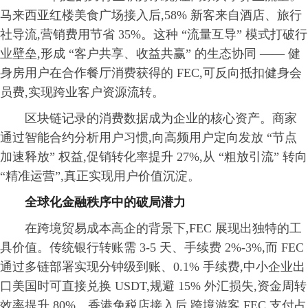
马来西亚红楼美食广场接入后,58% 新客来自酒店、旅行
社导流,营销费用节省 35%。这种 “流量互导” 模式打破行
业壁垒,形成 “客户共享、收益共赢” 的生态协同 —— 健
身房用户在合作餐厅消费获得的 FEC,可反向抵扣健身会
员费,实现跨业客户资源流转。
区块链记录的消费数据成为企业的核心资产。商家
通过智能合约分析用户习惯,向高频用户定向发放 “节点
加速释放” 权益,促销转化率提升 27%,从 “粗放引流” 转向
“精准运营”,真正实现用户价值沉淀。
全球化金融秩序中的破局潜力
在跨境贸易成本高企的背景下,FEC 展现出独特的工
具价值。传统银行转账需 3-5 天、手续费 2%-3%,而 FEC
通过多链部署实现分钟级到账、0.1% 手续费,中小企业出
口美国时可直接兑换 USDT,规避 15% 外汇损失,资金周转
效率提升 80%。香港免税店接入后,跨境游客 FEC 支付占