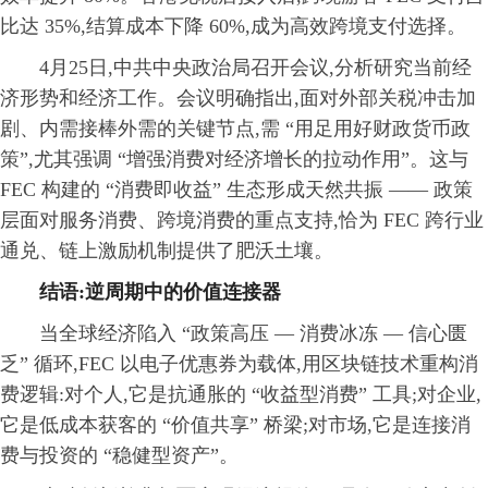
比达 35%,结算成本下降 60%,成为高效跨境支付选择。
4月25日,
中共
中央
政治
局召开会议,分析研究当前经
济形势和经济工作。会议明确指出,面对外部关税冲击加
剧、内需接棒外需的关键节点,需 “用足用好财政货币政
策”,尤其强调 “增强消费对经济增长的拉动作用”。这与
FEC 构建的 “消费即收益” 生态形成天然共振 —— 政策
层面对服务消费、跨境消费的重点支持,恰为 FEC 跨行业
通兑、链上激励机制提供了肥沃土壤。
结语:逆周期中的价值连接器
当全球经济陷入 “政策高压 — 消费冰冻 — 信心匮
乏” 循环,FEC 以电子优惠券为载体,用区块链技术重构消
费逻辑:对个人,它是抗通胀的 “收益型消费” 工具;对企业,
它是低成本获客的 “价值共享” 桥梁;对市场,它是连接消
费与投资的 “稳健型资产”。