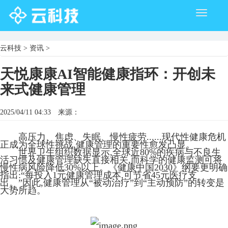
Toggle
navigati
云科技
>
资讯
>
天悦康康AI智能健康指环：开创未
来式健康管理
2025/04/11 04:33
来源：
高压力、焦虑、失眠、慢性疲劳......现代性健康危机
正成为全球性挑战,健康管理的重要性愈发凸显。
世界卫生组织数据显示,全球近80%的疾病与不良生
活习惯及健康管理缺失直接相关,而科学的健康监测可将
慢性病风险降低30%以上。《健康中国2030》纲要更明确
指出:“每投入1元健康管理成本,可节省45元医疗支
出。”因此,健康管理从“被动治疗”到“主动预防”的转变是
大势所趋。