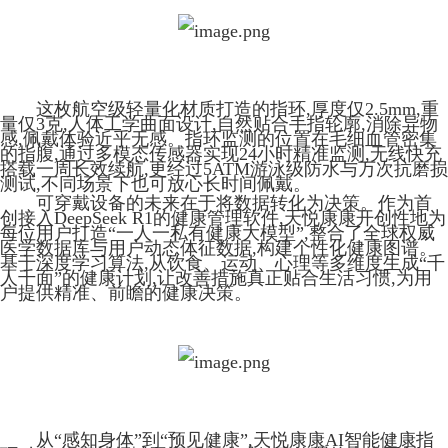
这枚航空级轻量化材质打造的指环,厚度仅2.5mm,重
量仅3克,人体工学曲面设计,自然贴合手指轮廓,消除异物
感,佩戴体验近乎无感。指环监测的位置在毛细血管密集
的指腹,通过多模态传感器实现24小时精准监测,无线快充
搭载一周长效续航,更经过5ATM游泳级防水与万次抗磨损
测试,不同场景下也可放心长时间佩戴。
可穿戴设备的未来在于将数据转化为决策。作为首
创接入DeepSeek R1的健康管理软件,天悦康康开创性地为
每位用户打造“一人一私有健康大模型”,整合了全球权威
医学数据库与用户动态体征数据,构建个性化健康图谱。
基于深度学习算法,从饮食、运动、心理等多维度生成“千
人千面”的健康计划,让改善措施真正贴合生活习惯,为用
户提供精准、前瞻的健康决策。
从“感知身体”到“预见健康”,天悦康康AI智能健康指