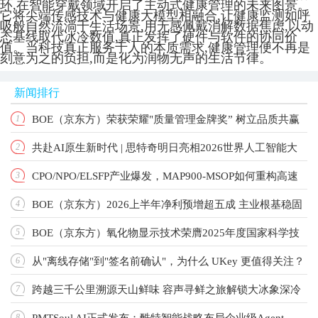
环,在智能穿戴领域开启了主动式健康管理的未来图景。
它将尖端传感技术与健康大模型相融合,让健康监测如呼
吸般自然流淌于生活场景,用无感佩戴消解数据焦虑,以动
态基线取代冰冷数值,真正发挥了硬件与软件的协同价
值。当科技真正服务于人的本质需求,健康管理便不再是
刻意为之的负担,而是化为润物无声的生活节律。
新闻排行
BOE（京东方）荣获荣耀"质量管理金牌奖” 树立品质共赢
1
共赴AI原生新时代 | 思特奇明日亮相2026世界人工智能大
2
产业新标杆
CPO/NPO/ELSFP产业爆发，MAP900-MSOP如何重构高速
3
会！
BOE（京东方）2026上半年净利预增超五成 主业根基稳固
4
光测标准？
BOE（京东方）氧化物显示技术荣膺2025年度国家科学技
5
增长动能强劲
从"离线存储"到"签名前确认"，为什么 UKey 更值得关注？
6
术进步奖 以创新驱动引领显示技术新纪元
跨越三千公里溯源天山鲜味 容声寻鲜之旅解锁大冰象深冷
7
PMTSoul AI正式发布：酷特智能战略布局企业级Agent
8