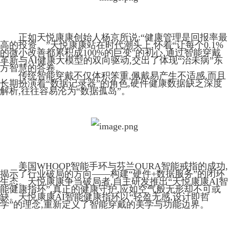
正如天悦康康创始人杨京所说:“健康管理是回报率最
高的投资。”天悦康康站在时代潮头上,怀着“让每个0.1%
的微小改善都累积成100%的巨变"的初心,通过智能穿戴
革新与AI健康大模型的双向驱动,交出了体现“治未病”东
方智慧的答卷。
传统智能穿戴不仅体积笨重,佩戴易产生不适感,而且
长期扮演着“数据记录器”的角色,硬件健康数据缺乏深度
解析,往往容易沦为“数据孤岛”。
美国WHOOP智能手环与芬兰OURA智能戒指的成功,
揭示了行业破局的方向——构建“硬件+数据服务”的闭环
生态。天悦康康争当破局者,自主研发推出“天悦康康AI智
能健康指环”,真正的健康守护,应如空气般无形却不可或
缺。天悦康康AI智能健康指环以“轻盈无感,设计即哲
学”的理念,重新定义了智能穿戴的美学与功能边界。