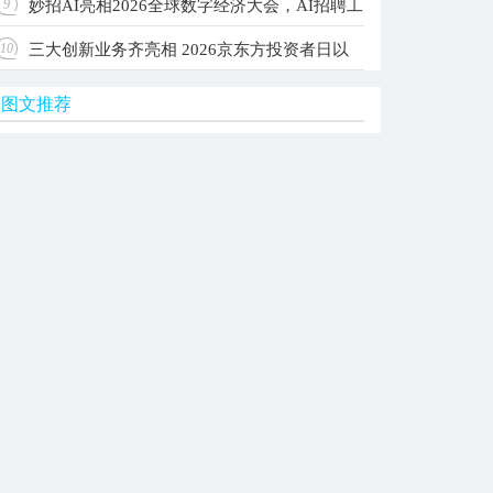
妙招AI亮相2026全球数字经济大会，AI招聘工
9
级Agent OS，让每家公司拥有自己的AI团队
三大创新业务齐亮相 2026京东方投资者日以
10
作台入选国家级典型案例
图文推荐