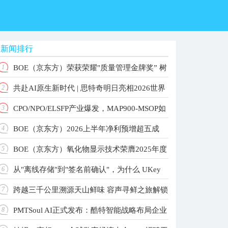
新闻排行
BOE（京东方）荣获荣耀"质量管理金牌奖” 树
1
共赴AI原生新时代 | 思特奇明日亮相2026世界
2
立品质共赢产业新标杆
CPO/NPO/ELSFP产业爆发，MAP900-MSOP如
3
人工智能大会！
BOE（京东方）2026上半年净利预增超五成
4
何重构高速光测标准？
BOE（京东方）氧化物显示技术荣膺2025年度
5
主业根基稳固增长动能强劲
从"离线存储"到"签名前确认"，为什么 UKey
6
国家科学技术进步奖 以创新驱动引领显示技术新纪
跨越三千公里溯源天山鲜味 容声寻鲜之旅解锁
7
元
更值得关注？
PMTSoul AI正式发布：酷特智能战略布局企业
8
大冰象深冷锁鲜实力