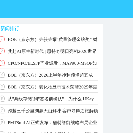
新闻排行
BOE（京东方）荣获荣耀"质量管理金牌奖” 树
1
共赴AI原生新时代 | 思特奇明日亮相2026世界
2
立品质共赢产业新标杆
CPO/NPO/ELSFP产业爆发，MAP900-MSOP如
3
人工智能大会！
BOE（京东方）2026上半年净利预增超五成
4
何重构高速光测标准？
BOE（京东方）氧化物显示技术荣膺2025年度
5
主业根基稳固增长动能强劲
从"离线存储"到"签名前确认"，为什么 UKey
6
国家科学技术进步奖 以创新驱动引领显示技术新纪
跨越三千公里溯源天山鲜味 容声寻鲜之旅解锁
7
元
更值得关注？
PMTSoul AI正式发布：酷特智能战略布局企业
8
大冰象深冷锁鲜实力