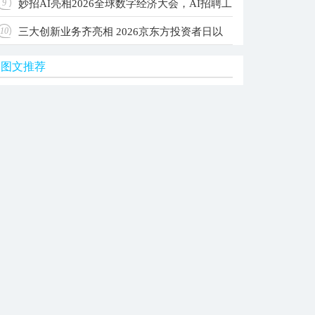
妙招AI亮相2026全球数字经济大会，AI招聘工
9
级Agent OS，让每家公司拥有自己的AI团队
三大创新业务齐亮相 2026京东方投资者日以
10
作台入选国家级典型案例
图文推荐